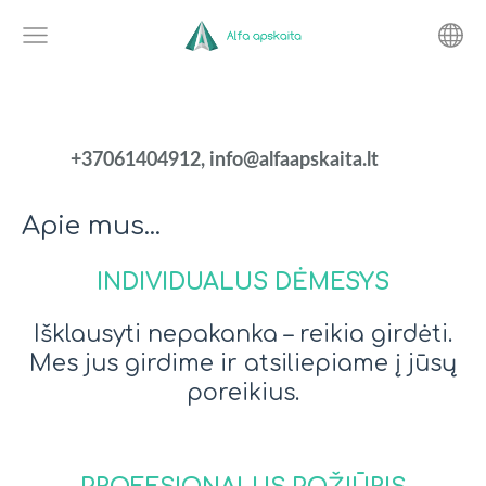
+37061404912,
info@alfaapskaita.lt
Apie mus...
INDIVIDUALUS DĖMESYS
Išklausyti nepakanka – reikia girdėti.
Mes jus girdime ir atsiliepiame į jūsų
poreikius.